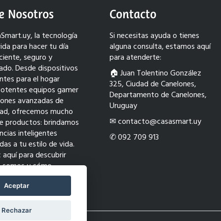
e Nosotros
Contacto
Smart.uy, la tecnología
Si necesitas ayuda o tienes
ida para hacer tu día
alguna consulta, estamos aquí
ciente, seguro y
para atenderte:
ado. Desde dispositivos
🏠︎ Juan Tolentino González
entes para el hogar
325, Ciudad de Canelones,
potentes equipos gamer
Departamento de Canelones,
ciones avanzadas de
Uruguay
dad, ofrecemos mucho
✉ contacto@casasmart.uy
e productos: brindamos
ncias inteligentes
✆ 092 709 913
as a tu estilo de vida.
c aquí para descubrir
s somos y cómo
ormamos tu mundo con
ión.
Aceptar
Rechazar