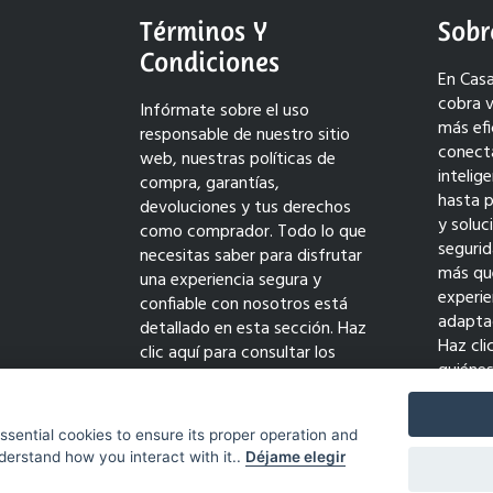
Términos Y
Sobr
Condiciones
En Casa
cobra v
Infórmate sobre el uso
más efi
responsable de nuestro sitio
conect
web, nuestras políticas de
intelig
compra, garantías,
hasta 
devoluciones y tus derechos
y solu
como comprador. Todo lo que
seguri
necesitas saber para disfrutar
más qu
una experiencia segura y
experie
confiable con nosotros está
adaptad
detallado en esta sección. Haz
Haz cli
clic aquí para consultar los
quiéne
términos completos y comprar
transf
con tranquilidad.
innovac
essential cookies to ensure its proper operation and
derstand how you interact with it..
Déjame elegir