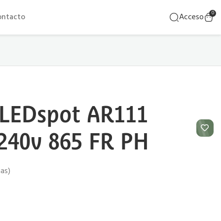
0
ontacto
Acceso
LEDspot AR111
240v 865 FR PH
ñas)