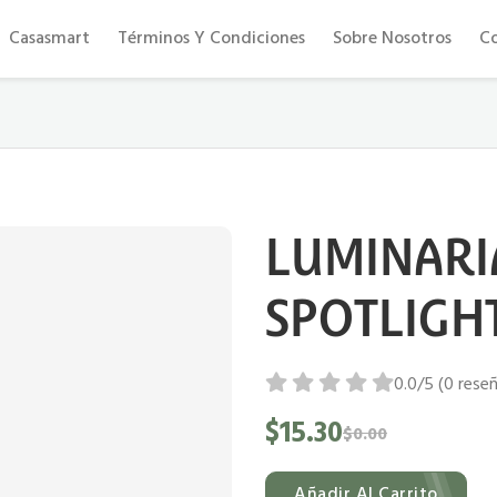
Eficiencia y confort al mejor precio
Casasmart
Términos Y Condiciones
Sobre Nosotros
C
LUMINARI
SPOTLIGH
0.0/5 (0 rese
$15.30
$0.00
Añadir Al Carrito