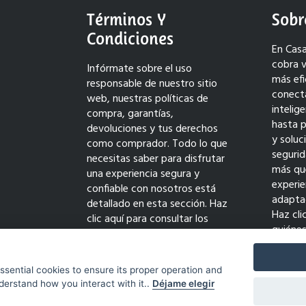
Términos Y
Sobr
Condiciones
En Casa
cobra v
Infórmate sobre el uso
más efi
responsable de nuestro sitio
conect
web, nuestras políticas de
intelig
compra, garantías,
hasta 
devoluciones y tus derechos
y solu
como comprador. Todo lo que
seguri
necesitas saber para disfrutar
más qu
una experiencia segura y
experie
confiable con nosotros está
adaptad
detallado en esta sección. Haz
Haz cli
clic aquí para consultar los
quiéne
términos completos y comprar
transf
con tranquilidad.
innovac
essential cookies to ensure its proper operation and
derstand how you interact with it..
Déjame elegir