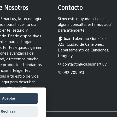
e Nosotros
Contacto
Smart.uy, la tecnología
Si necesitas ayuda o tienes
ida para hacer tu día
alguna consulta, estamos aquí
ciente, seguro y
para atenderte:
ado. Desde dispositivos
🏠︎ Juan Tolentino González
entes para el hogar
325, Ciudad de Canelones,
potentes equipos gamer
Departamento de Canelones,
ciones avanzadas de
Uruguay
dad, ofrecemos mucho
✉ contacto@casasmart.uy
e productos: brindamos
ncias inteligentes
✆ 092 709 913
as a tu estilo de vida.
c aquí para descubrir
s somos y cómo
ormamos tu mundo con
ión.
Aceptar
Rechazar