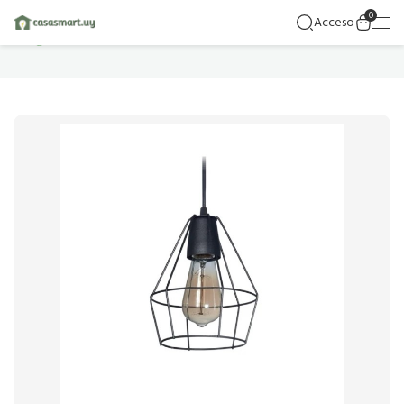
0
Acceso
Hogar
Detalles Del Producto