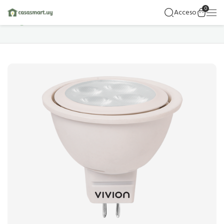
0
Acceso
Hogar
Detalles Del Producto