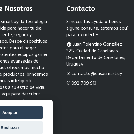
e Nosotros
Contacto
Smart.uy, la tecnología
Si necesitas ayuda o tienes
ida para hacer tu día
alguna consulta, estamos aquí
ciente, seguro y
para atenderte:
ado. Desde dispositivos
🏠︎ Juan Tolentino González
entes para el hogar
325, Ciudad de Canelones,
potentes equipos gamer
Departamento de Canelones,
ciones avanzadas de
Uruguay
dad, ofrecemos mucho
✉ contacto@casasmart.uy
e productos: brindamos
ncias inteligentes
✆ 092 709 913
as a tu estilo de vida.
c aquí para descubrir
s somos y cómo
ormamos tu mundo con
ión.
Aceptar
Rechazar