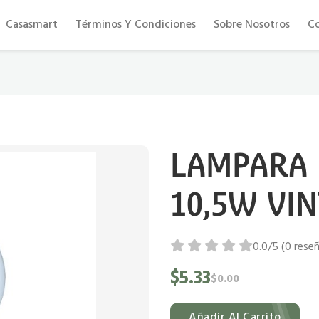
Eficiencia y confort al mejor precio
Casasmart
Términos Y Condiciones
Sobre Nosotros
C
LAMPARA 
10,5W VI
0.0/5 (0 rese
$5.33
$0.00
Añadir Al Carrito