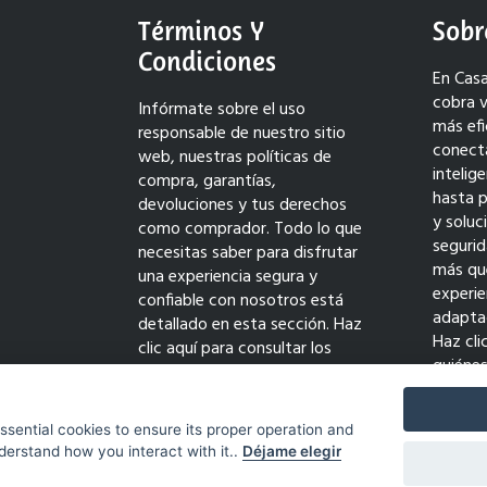
Términos Y
Sobr
Condiciones
En Casa
cobra v
Infórmate sobre el uso
más efi
responsable de nuestro sitio
conect
web, nuestras políticas de
intelig
compra, garantías,
hasta 
devoluciones y tus derechos
y solu
como comprador. Todo lo que
seguri
necesitas saber para disfrutar
más qu
una experiencia segura y
experie
confiable con nosotros está
adaptad
detallado en esta sección. Haz
Haz cli
clic aquí para consultar los
quiéne
términos completos y comprar
transf
con tranquilidad.
innovac
essential cookies to ensure its proper operation and
derstand how you interact with it..
Déjame elegir