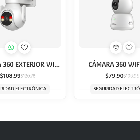
 360 EXTERIOR WIFI
CÁMARA 360 WIF
AHUA PICOO P3BP
DAHUA HERO B1 DE
$108.99
$79.90
$120.78
$108.95
COLOR DISUASIÓN
DE MASCOTAS Y H
VA DETECCIÓN DE
BOTÓN LLAM
RIDAD ELECTRÓNICA
SEGURIDAD ELECTR
NOS Y VEHÍCULOS