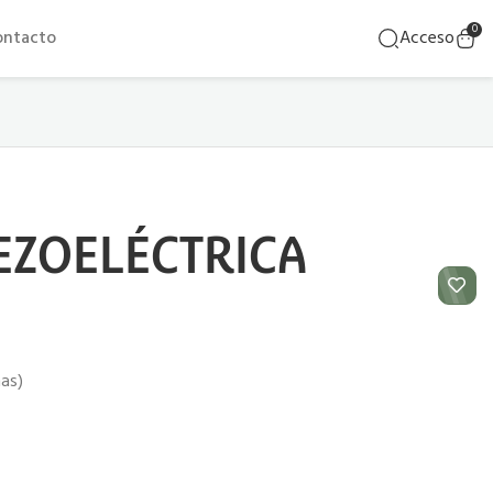
0
ontacto
Acceso
IEZOELÉCTRICA
ñas)