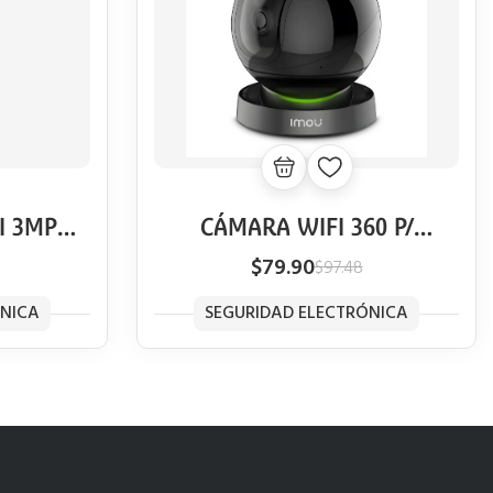
I 3MP
CÁMARA WIFI 360 P/
TECCIÓN
INTERIOR IMOU REX 2 MP
$79.90
$97.48
UMANOS
FULL HD
ADA
ÓNICA
SEGURIDAD ELECTRÓNICA