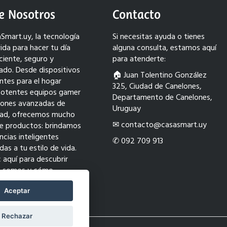
e Nosotros
Contacto
Smart.uy, la tecnología
Si necesitas ayuda o tienes
ida para hacer tu día
alguna consulta, estamos aquí
ciente, seguro y
para atenderte:
ado. Desde dispositivos
🏠︎ Juan Tolentino González
entes para el hogar
325, Ciudad de Canelones,
potentes equipos gamer
Departamento de Canelones,
ciones avanzadas de
Uruguay
dad, ofrecemos mucho
✉ contacto@casasmart.uy
e productos: brindamos
ncias inteligentes
✆ 092 709 913
as a tu estilo de vida.
c aquí para descubrir
s somos y cómo
ormamos tu mundo con
ión.
Aceptar
Rechazar