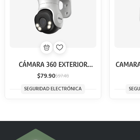
CÁMARA 360 EXTERIOR
CAMARA
ANALÓGICA 2MP HDCVI
3MP D
$79.90
$97.48
DAHUA FULL COLOR SMART
FULL 
40M AUDIO
ACTI
SEGURIDAD ELECTRÓNICA
SEGU
HUMA