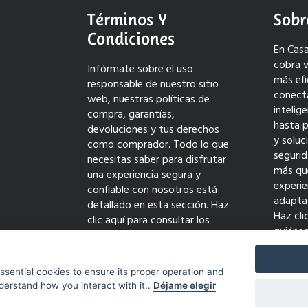
Términos Y
Sobr
Condiciones
En Casa
cobra v
Infórmate sobre el uso
más efi
responsable de nuestro sitio
conect
web, nuestras políticas de
intelig
compra, garantías,
hasta 
devoluciones y tus derechos
y solu
como comprador. Todo lo que
seguri
necesitas saber para disfrutar
más qu
una experiencia segura y
experie
confiable con nosotros está
adaptad
detallado en esta sección. Haz
Haz cli
clic aquí para consultar los
quiéne
términos completos y comprar
transf
con tranquilidad.
innovac
essential cookies to ensure its proper operation and
derstand how you interact with it..
Déjame elegir