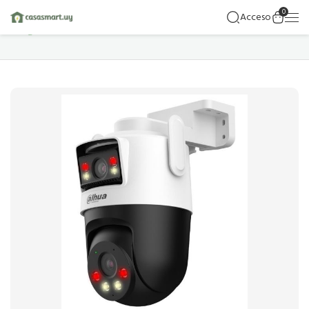
0
Acceso
Hogar
Detalles Del Producto