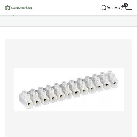
0
Acceso
Hogar
Detalles Del Producto