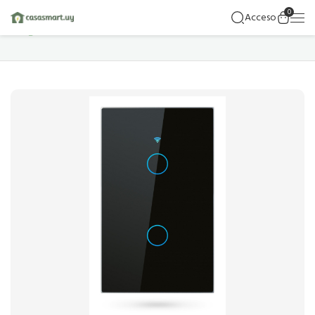
0
Acceso
Hogar
Detalles Del Producto