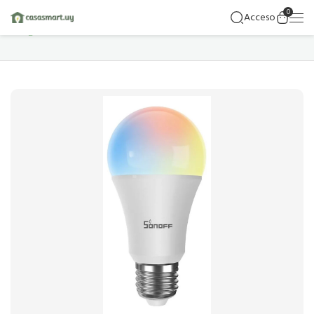
0
Acceso
Hogar
Detalles Del Producto