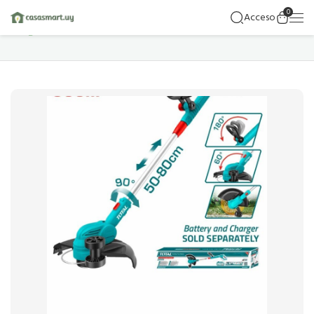
0
Acceso
Hogar
Detalles Del Producto