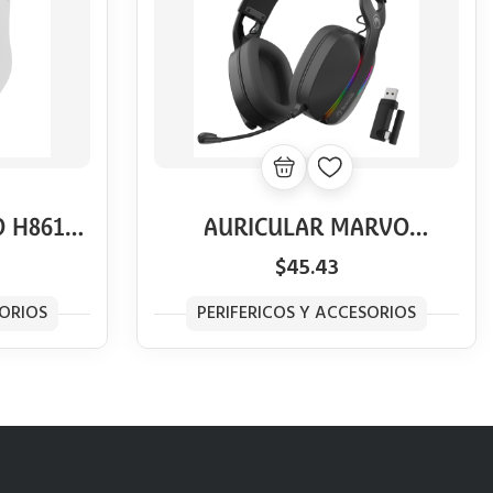
 H8618
AURICULAR MARVO
 WH
HG9086W 7.1 INALAMBRICO
$45.43
RGB BK
SORIOS
PERIFERICOS Y ACCESORIOS