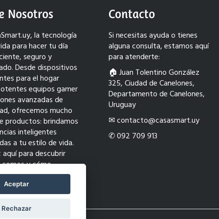
e Nosotros
Contacto
Smart.uy, la tecnología
Si necesitas ayuda o tienes
ida para hacer tu día
alguna consulta, estamos aquí
ciente, seguro y
para atenderte:
ado. Desde dispositivos
🏠︎ Juan Tolentino González
entes para el hogar
325, Ciudad de Canelones,
potentes equipos gamer
Departamento de Canelones,
ciones avanzadas de
Uruguay
dad, ofrecemos mucho
✉ contacto@casasmart.uy
e productos: brindamos
ncias inteligentes
✆ 092 709 913
as a tu estilo de vida.
c aquí para descubrir
s somos y cómo
ormamos tu mundo con
ión.
Aceptar
Rechazar