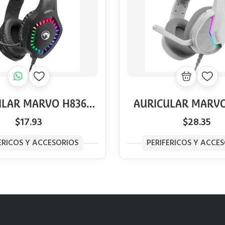
ULAR MARVO H8360
AURICULAR MARVO
CTIC 20 RGB BK
TACTIC 40 RGB
$17.93
$28.35
ERICOS Y ACCESORIOS
PERIFERICOS Y ACCE