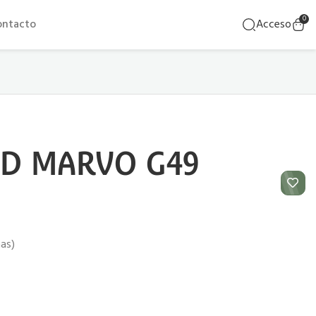
0
ontacto
Acceso
D MARVO G49
ñas)