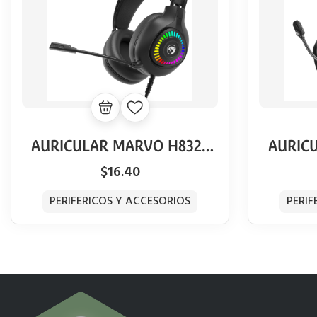
AURICULAR MARVO H8325
AURIC
AKARI 40 RGB BK
TA
$16.40
PERIFERICOS Y ACCESORIOS
PERIF