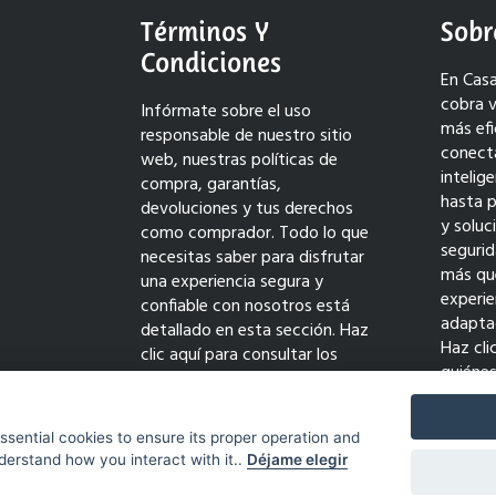
Términos Y
Sobr
Condiciones
En Casa
cobra v
Infórmate sobre el uso
más efi
responsable de nuestro sitio
conect
web, nuestras políticas de
intelig
compra, garantías,
hasta 
devoluciones y tus derechos
y solu
como comprador. Todo lo que
seguri
necesitas saber para disfrutar
más qu
una experiencia segura y
experie
confiable con nosotros está
adaptad
detallado en esta sección. Haz
Haz cli
clic aquí para consultar los
quiéne
términos completos y comprar
transf
con tranquilidad.
innovac
essential cookies to ensure its proper operation and
derstand how you interact with it..
Déjame elegir