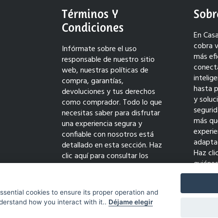
Términos Y
Sobr
Condiciones
En Casa
cobra v
Infórmate sobre el uso
más efi
responsable de nuestro sitio
conect
web, nuestras políticas de
intelig
compra, garantías,
hasta 
devoluciones y tus derechos
y solu
como comprador. Todo lo que
seguri
necesitas saber para disfrutar
más qu
una experiencia segura y
experie
confiable con nosotros está
adaptad
detallado en esta sección. Haz
Haz cli
clic aquí para consultar los
quiéne
términos completos y comprar
transf
con tranquilidad.
innovac
essential cookies to ensure its proper operation and
derstand how you interact with it..
Déjame elegir