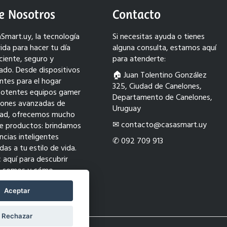
e Nosotros
Contacto
Smart.uy, la tecnología
Si necesitas ayuda o tienes
ida para hacer tu día
alguna consulta, estamos aquí
ciente, seguro y
para atenderte:
ado. Desde dispositivos
🏠︎ Juan Tolentino González
entes para el hogar
325, Ciudad de Canelones,
potentes equipos gamer
Departamento de Canelones,
ciones avanzadas de
Uruguay
dad, ofrecemos mucho
✉ contacto@casasmart.uy
e productos: brindamos
ncias inteligentes
✆ 092 709 913
as a tu estilo de vida.
c aquí para descubrir
s somos y cómo
ormamos tu mundo con
ión.
Aceptar
Rechazar