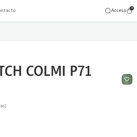
0
ontacto
Acceso
CH COLMI P71
ñas)