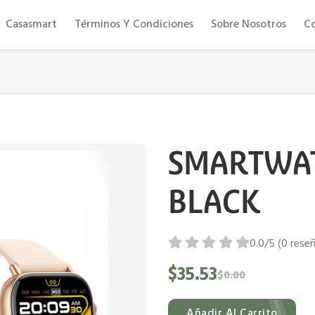
Eficiencia y confort al mejor precio
Casasmart
Términos Y Condiciones
Sobre Nosotros
C
SMARTWAT
BLACK
0.0/5 (0 rese
$35.53
$0.00
Añadir Al Carrito