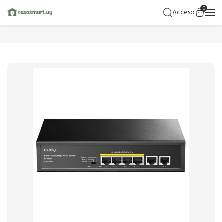
0
Acceso
Hogar
Detalles Del Producto