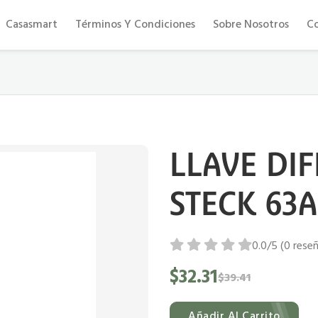
Eficiencia y confort al mejor precio
Casasmart
Términos Y Condiciones
Sobre Nosotros
C
LLAVE DIF
STECK 63
0.0/5 (0 rese
$32.31
$39.41
Añadir Al Carrito