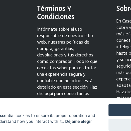
Términos Y
Sobr
Condiciones
En Casa
cobra v
Infórmate sobre el uso
más efi
responsable de nuestro sitio
conect
web, nuestras políticas de
intelig
compra, garantías,
hasta 
devoluciones y tus derechos
y solu
como comprador. Todo lo que
seguri
necesitas saber para disfrutar
más qu
una experiencia segura y
experie
confiable con nosotros está
adaptad
detallado en esta sección. Haz
Haz cli
clic aquí para consultar los
quiéne
términos completos y comprar
transf
con tranquilidad.
innovac
essential cookies to ensure its proper operation and
derstand how you interact with it..
Déjame elegir