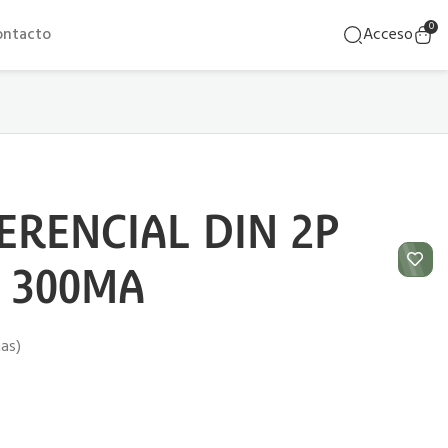
0
ontacto
Acceso
ERENCIAL DIN 2P
A 300MA
ñas)