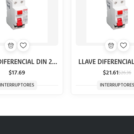
DIFERENCIAL DIN 2P
LLAVE DIFERENCIAL
ECK 25A 30MA
STECK 40A 30
$17.69
$21.61
$26.36
INTERRUPTORES
INTERRUPTORE