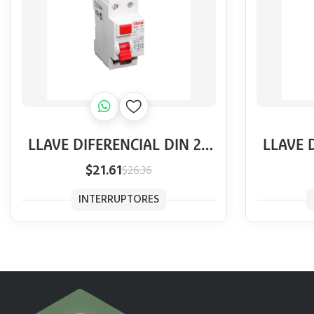
LLAVE DIFERENCIAL DIN 2P
LLAVE 
STECK 25A 300MA
ST
$21.61
$26.36
INTERRUPTORES