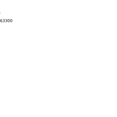
S
63300