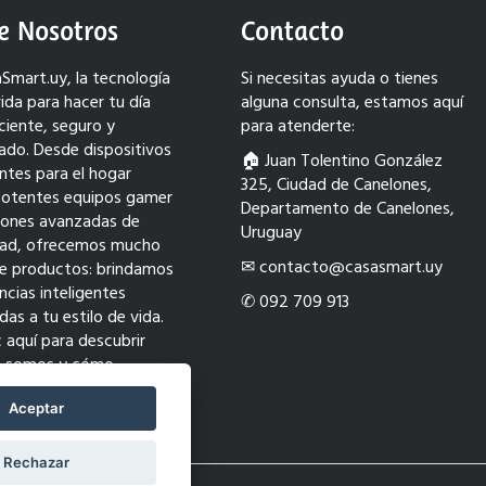
e Nosotros
Contacto
Smart.uy, la tecnología
Si necesitas ayuda o tienes
ida para hacer tu día
alguna consulta, estamos aquí
ciente, seguro y
para atenderte:
ado. Desde dispositivos
🏠︎ Juan Tolentino González
entes para el hogar
325, Ciudad de Canelones,
potentes equipos gamer
Departamento de Canelones,
ciones avanzadas de
Uruguay
dad, ofrecemos mucho
✉ contacto@casasmart.uy
e productos: brindamos
ncias inteligentes
✆ 092 709 913
as a tu estilo de vida.
c aquí para descubrir
s somos y cómo
ormamos tu mundo con
ión.
Aceptar
Rechazar